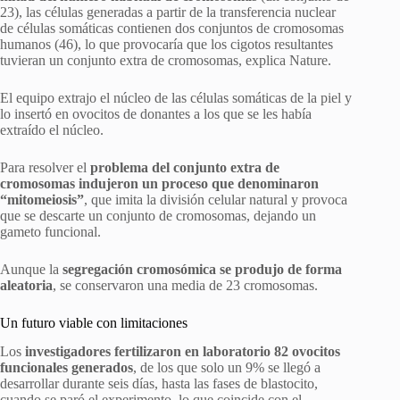
23), las células generadas a partir de la transferencia nuclear
de células somáticas contienen dos conjuntos de cromosomas
humanos (46), lo que provocaría que los cigotos resultantes
tuvieran un conjunto extra de cromosomas, explica Nature.
El equipo extrajo el núcleo de las células somáticas de la piel y
lo insertó en ovocitos de donantes a los que se les había
extraído el núcleo.
Para resolver el
problema del conjunto extra de
cromosomas indujeron un proceso que denominaron
“mitomeiosis”
, que imita la división celular natural y provoca
que se descarte un conjunto de cromosomas, dejando un
gameto funcional.
Aunque la
segregación cromosómica se produjo de forma
aleatoria
, se conservaron una media de 23 cromosomas.
Un futuro viable con limitaciones
Los
investigadores fertilizaron en laboratorio 82 ovocitos
funcionales generados
, de los que solo un 9% se llegó a
desarrollar durante seis días, hasta las fases de blastocito,
cuando se paró el experimento, lo que coincide con el