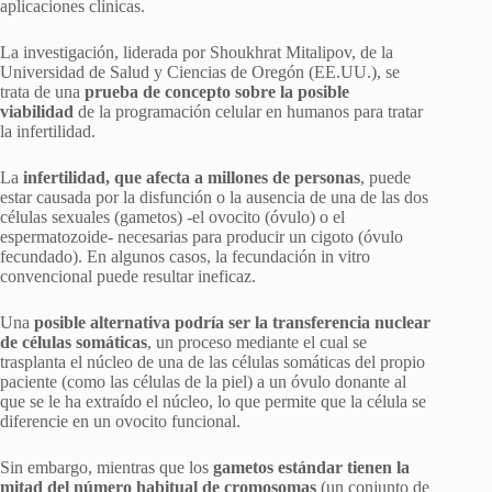
aplicaciones clínicas.
La investigación, liderada por Shoukhrat Mitalipov, de la
Universidad de Salud y Ciencias de Oregón (EE.UU.), se
trata de una
prueba de concepto sobre la posible
viabilidad
de la programación celular en humanos para tratar
la infertilidad.
La
infertilidad, que afecta a millones de personas
, puede
estar causada por la disfunción o la ausencia de una de las dos
células sexuales (gametos) -el ovocito (óvulo) o el
espermatozoide- necesarias para producir un cigoto (óvulo
fecundado). En algunos casos, la fecundación in vitro
convencional puede resultar ineficaz.
Una
posible alternativa podría ser la transferencia nuclear
de células somáticas
, un proceso mediante el cual se
trasplanta el núcleo de una de las células somáticas del propio
paciente (como las células de la piel) a un óvulo donante al
que se le ha extraído el núcleo, lo que permite que la célula se
diferencie en un ovocito funcional.
Sin embargo, mientras que los
gametos estándar tienen la
mitad del número habitual de cromosomas
(un conjunto de